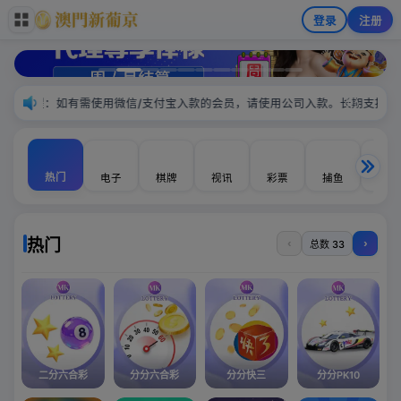
登录
注册
正在安全登录聊天室，请稍候...
情提醒：如有需使用微信/支付宝入款的会员，请使用公司入款。长期支持微信/支付
热门
电子
棋牌
视讯
彩票
捕鱼
体育
热门
‹
›
总数 33
二分六合彩
分分六合彩
分分快三
分分PK10