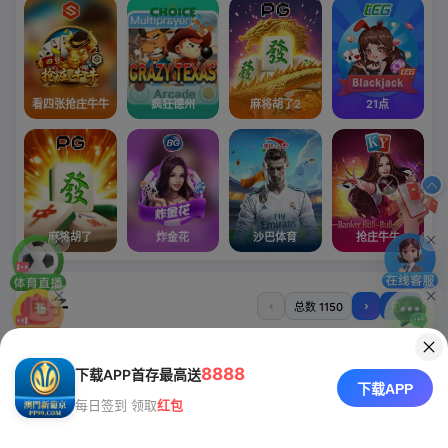
看四张抢庄牛牛
疯狂德州
麻将胡了2
21点
麻将胡了
炸金花
沙巴体育
抢庄牛牛
电子
‹
›
总数 1150
更多
8888
下载APP首存最高送
下载APP
每日签到 领取
红包